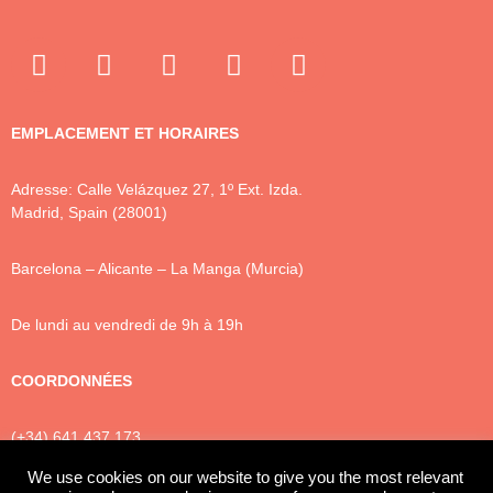
EMPLACEMENT ET HORAIRES
Adresse: Calle Velázquez 27, 1º Ext. Izda.
Madrid, Spain (28001)
Barcelona – Alicante – La Manga (Murcia)
De lundi au vendredi de 9h à 19h
COORDONNÉES
(+34) 641 437 173
info@luxtonlegal.
com
We use cookies on our website to give you the most relevant