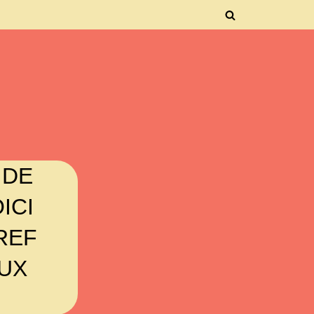
 DE
ICI
REF
UX