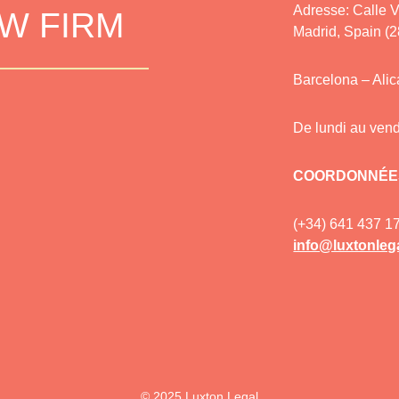
Adresse: Calle V
AW FIRM
Madrid, Spain (
Barcelona – Ali
De lundi au vend
COORDONNÉE
(+34) 641 437 1
info@luxtonlega
© 2025 Luxton Legal