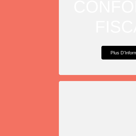
CONFO
FISC
Plus D'Infor