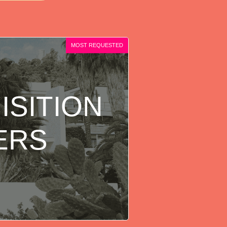
MOST REQUESTED
ISITION
ERS