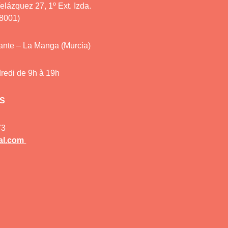
elázquez 27, 1º Ext. Izda.
28001)
cante – La Manga (Murcia)
redi de 9h à 19h
S
73
l.
com