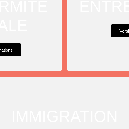
RMITÉ
ENTR
ALE
Versi
mations
IMMIGRATION