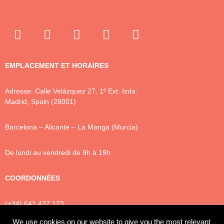
EMPLACEMENT ET HORAIRES
Adresse: Calle Velázquez 27, 1º Ext. Izda.
Madrid, Spain (28001)
Barcelona – Alicante – La Manga (Murcia)
De lundi au vendredi de 9h à 19h
COORDONNÉES
(+34) 641 437 173
info@luxtonlegal.
com
We use cookies on our website to give you the most relevant