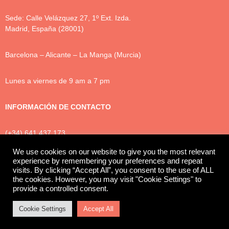
Sede: Calle Velázquez 27, 1º Ext. Izda.
Madrid, España (28001)
Barcelona – Alicante – La Manga (Murcia)
Lunes a viernes de 9 am a 7 pm
INFORMACIÓN DE CONTACTO
(+34) 641 437 173
info@luxtonlegal.com
We use cookies on our website to give you the most relevant
experience by remembering your preferences and repeat
visits. By clicking “Accept All”, you consent to the use of ALL
the cookies. However, you may visit "Cookie Settings" to
Política de Privacidad
Cookies
Aviso legal
provide a controlled consent.
© 2025 Luxton Legal
Cookie Settings
Accept All