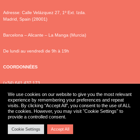
Adresse: Calle Velázquez 27, 1º Ext. Izda.
Madrid, Spain (28001)
Barcelona – Alicante – La Manga (Murcia)
De lundi au vendredi de 9h à 19h
COORDONNÉES
(+34) 641 437 173
info@luxtonlegal.
com
We use cookies on our website to give you the most relevant
experience by remembering your preferences and repeat
visits. By clicking “Accept All”, you consent to the use of ALL
the cookies. However, you may visit "Cookie Settings" to
Privacy Policy
Cookies
Legal Notice
provide a controlled consent.
© 2025 Luxton Legal
Cookie Settings
Accept All