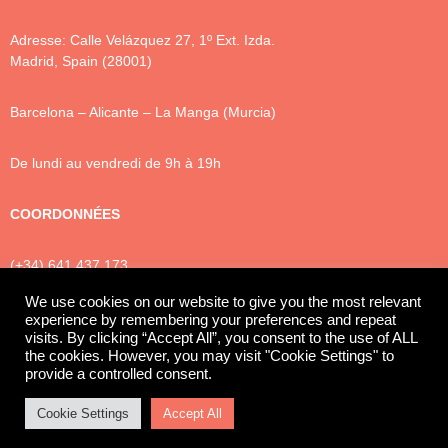
Adresse: Calle Velázquez 27, 1º Ext. Izda.
Madrid, Spain (28001)
Barcelona – Alicante – La Manga (Murcia)
De lundi au vendredi de 9h à 19h
COORDONNÉES
(+34) 641 437 173
info@luxtonlegal.
com
We use cookies on our website to give you the most relevant
experience by remembering your preferences and repeat
visits. By clicking “Accept All”, you consent to the use of ALL
the cookies. However, you may visit "Cookie Settings" to
Privacy Policy
Cookies
Legal Notice
provide a controlled consent.
© 2025 Luxton Legal
Cookie Settings
Accept All