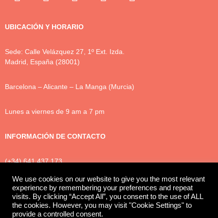
UBICACIÓN Y HORARIO
Sede: Calle Velázquez 27, 1º Ext. Izda.
Madrid, España (28001)
Barcelona – Alicante – La Manga (Murcia)
Lunes a viernes de 9 am a 7 pm
INFORMACIÓN DE CONTACTO
(+34) 641 437 173
info@luxtonlegal.com
We use cookies on our website to give you the most relevant
experience by remembering your preferences and repeat
visits. By clicking “Accept All”, you consent to the use of ALL
the cookies. However, you may visit "Cookie Settings" to
Política de Privacidad
Cookies
Aviso legal
provide a controlled consent.