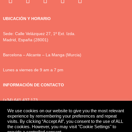
UBICACIÓN Y HORARIO
Sede: Calle Velázquez 27, 1º Ext. Izda.
Madrid, España (28001)
Barcelona – Alicante – La Manga (Murcia)
Lunes a viernes de 9 am a 7 pm
INFORMACIÓN DE CONTACTO
(+34) 641 437 173
info@luxtonlegal.com
We use cookies on our website to give you the most relevant
experience by remembering your preferences and repeat
visits. By clicking “Accept All”, you consent to the use of ALL
the cookies. However, you may visit "Cookie Settings" to
Política de Privacidad
Cookies
Aviso legal