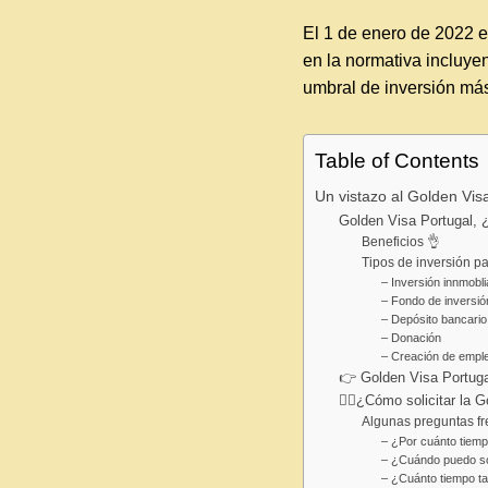
El 1 de enero de 2022 e
en la normativa incluye
umbral de inversión más
Table of Contents
Un vistazo al Golden Vis
Golden Visa Portugal,
Beneficios 👌
Tipos de inversión pa
– Inversión innmobli
– Fondo de inversió
– Depósito bancario
– Donación
– Creación de empl
👉 Golden Visa Portuga
🤷‍♂️¿Cómo solicitar la 
Algunas preguntas f
– ¿Por cuánto tiem
– ¿Cuándo puedo sol
– ¿Cuánto tiempo ta