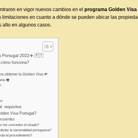
ntraron en vigor nuevos cambios en el
programa
Golden Visa 
n limitaciones en cuanto a dónde se pueden ubicar las propieda
 alto en algunos casos.
a Portugal 2022✈️ 🇵🇹
 ¿cómo funciona?
ra obtener la Golden Visa 💸
aria 🏘
n
eo
l: requisitos
Golden Visa Portugal?
recuentes
po me conceden el visado?
icitar la nacionalidad portuguesa?
rda el procedimiento?