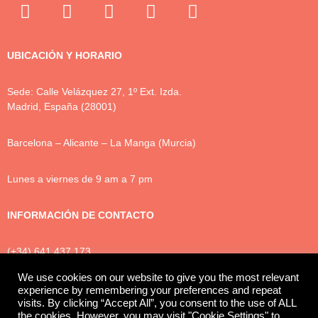
UBICACIÓN Y HORARIO
Sede: Calle Velázquez 27, 1º Ext. Izda.
Madrid, España (28001)
Barcelona – Alicante – La Manga (Murcia)
Lunes a viernes de 9 am a 7 pm
INFORMACIÓN DE CONTACTO
(+34) 641 437 173
info@luxtonlegal.com
We use cookies on our website to give you the most relevant
experience by remembering your preferences and repeat
visits. By clicking “Accept All”, you consent to the use of ALL
the cookies. However, you may visit "Cookie Settings" to
Política de Privacidad
Cookies
Aviso legal