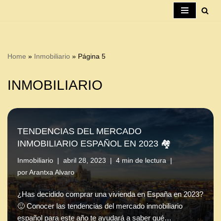
Saltar
al
contenido
Home
»
Inmobiliario
»
Página 5
INMOBILIARIO
TENDENCIAS DEL MERCADO
INMOBILIARIO ESPAÑOL EN 2023 🏘️
Inmobiliario
abril 28, 2023
4 min de lectura
por
Arantxa Alvaro
¿Has decidido comprar una vivienda en España en 2023?
🙂 Conocer las tendencias del mercado inmobiliario
español para este año te ayudará a saber qué…