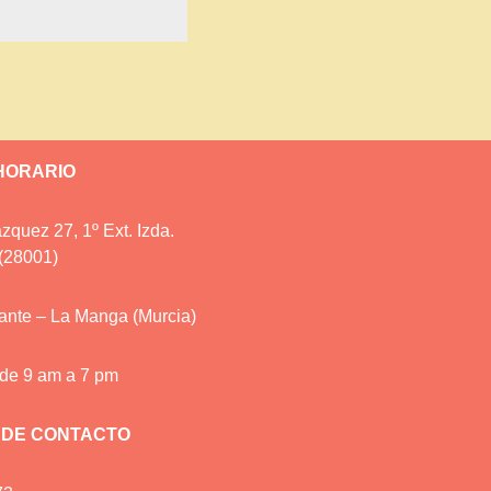
 HORARIO
zquez 27, 1º Ext. Izda.
(28001)
cante – La Manga (Murcia)
 de 9 am a 7 pm
 DE CONTACTO