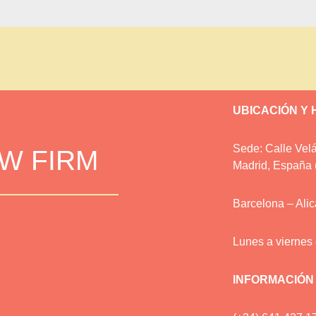
UBICACIÓN Y
Sede: Calle Velá
AW FIRM
Madrid, España 
Barcelona – Ali
Lunes a viernes
INFORMACIÓN