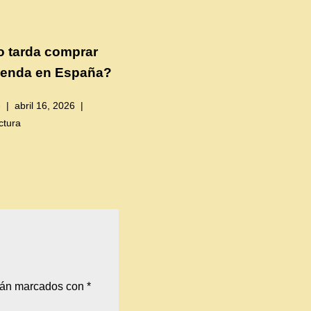
 tarda comprar
ienda en España?
o
abril 16, 2026
ctura
stán marcados con
*